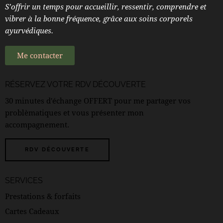
S’offrir un temps pour accueillir, ressentir, comprendre et
vibrer à la bonne fréquence, grâce aux soins corporels
ayurvédiques.
Me contacter
RÉSERVEZ VOTRE
RDV DÉCOUVERTE
30 minutes d'échange OFFERT pour me partager vos
problèmatiques et vous présenter mon
accompagnement.
RDV DÉCOUVERTE
SERVICES
Prestations & forfaits
Cartes Cadeaux