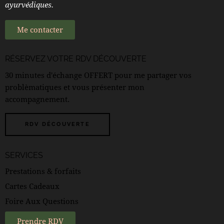
ayurvédiques.
Me contacter
RÉSERVEZ VOTRE
RDV DÉCOUVERTE
30 minutes d'échange OFFERT pour me partager vos
problèmatiques et vous présenter mon
accompagnement.
RDV DÉCOUVERTE
SERVICES
Prestations & forfaits
Cartes Cadeaux
Foire Aux Questions
Prendre RDV